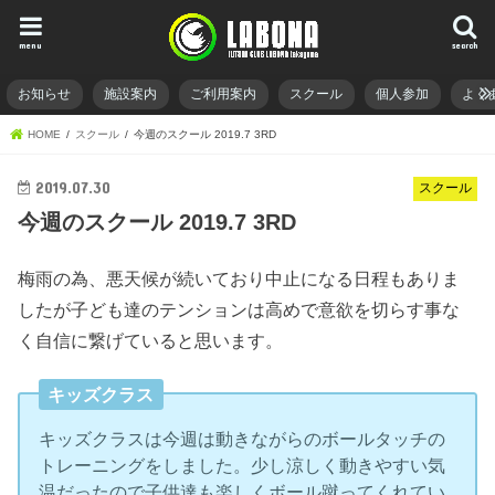
menu
search
お知らせ
施設案内
ご利用案内
スクール
個人参加
よく
HOME
スクール
今週のスクール 2019.7 3RD
2019.07.30
スクール
今週のスクール 2019.7 3RD
梅雨の為、悪天候が続いており中止になる日程もありま
したが子ども達のテンションは高めで意欲を切らす事な
く自信に繋げていると思います。
キッズクラス
キッズクラスは今週は動きながらのボールタッチの
トレーニングをしました。少し涼しく動きやすい気
温だったので子供達も楽しくボール蹴ってくれてい