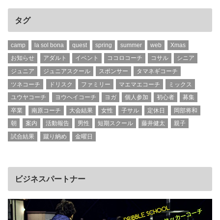
タグ
camp
la sol bona
quest
spring
summer
web
Xmas
お知らせ
アダルト
イベント
ココロコーチ
コサル
シニア
ジュニア
ジュニアスクール
スポンサー
タマネギコーチ
ツネコーチ
ドリスク
ファミリー
マエマエコーチ
ミックス
ユウヤコーチ
ヨウヘイコーチ
ヨガ
個人参加
初心者
募集
卒業
南原コーチ
大会結果
女性
子サル
定休日
岡部将和
朝
案内
活動報告
男性
短期スクール
藤井健太
親子
試合結果
蹴り納め
金曜日
ビジネスパートナー