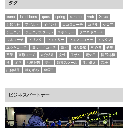
タグ
camp
la sol bona
quest
spring
summer
web
Xmas
お知らせ
アダルト
イベント
ココロコーチ
コサル
シニア
ジュニア
ジュニアスクール
スポンサー
タマネギコーチ
ツネコーチ
ドリスク
ファミリー
マエマエコーチ
ミックス
ユウヤコーチ
ヨウヘイコーチ
ヨガ
個人参加
初心者
募集
卒業
南原コーチ
大会結果
女性
子サル
定休日
岡部将和
朝
案内
活動報告
男性
短期スクール
藤井健太
親子
試合結果
蹴り納め
金曜日
ビジネスパートナー