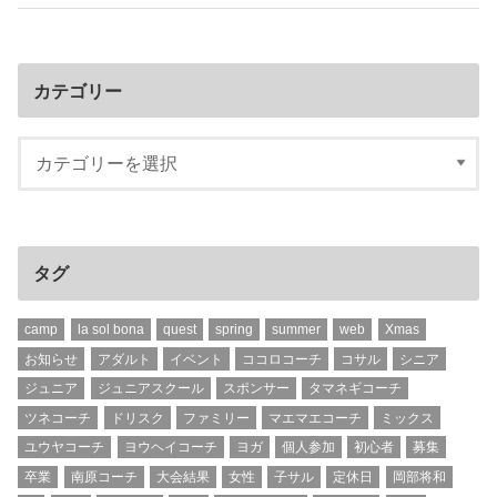
カテゴリー
タグ
camp
la sol bona
quest
spring
summer
web
Xmas
お知らせ
アダルト
イベント
ココロコーチ
コサル
シニア
ジュニア
ジュニアスクール
スポンサー
タマネギコーチ
ツネコーチ
ドリスク
ファミリー
マエマエコーチ
ミックス
ユウヤコーチ
ヨウヘイコーチ
ヨガ
個人参加
初心者
募集
卒業
南原コーチ
大会結果
女性
子サル
定休日
岡部将和