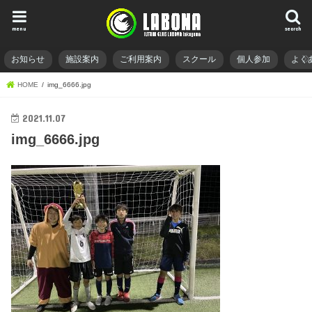
menu
search
お知らせ
施設案内
ご利用案内
スクール
個人参加
よく
HOME
img_6666.jpg
2021.11.07
img_6666.jpg