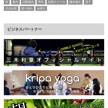
朝
案内
活動報告
男性
短期スクール
藤井健太
親子
試合結果
蹴り納め
金曜日
ビジネスパートナー