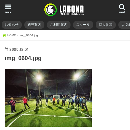
menu
search
お知らせ
施設案内
ご利用案内
スクール
個人参加
よく
HOME
img_0604.jpg
2020.12.31
img_0604.jpg