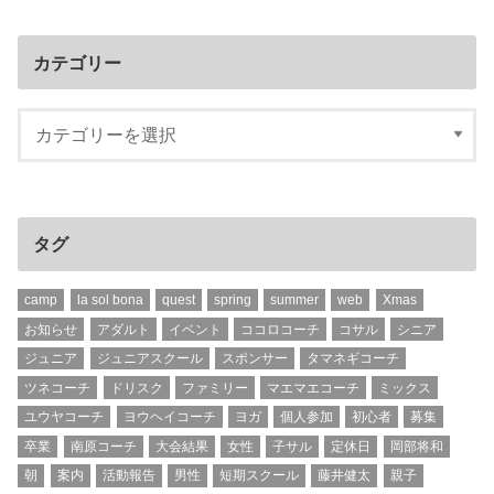
カテゴリー
タグ
camp
la sol bona
quest
spring
summer
web
Xmas
お知らせ
アダルト
イベント
ココロコーチ
コサル
シニア
ジュニア
ジュニアスクール
スポンサー
タマネギコーチ
ツネコーチ
ドリスク
ファミリー
マエマエコーチ
ミックス
ユウヤコーチ
ヨウヘイコーチ
ヨガ
個人参加
初心者
募集
卒業
南原コーチ
大会結果
女性
子サル
定休日
岡部将和
朝
案内
活動報告
男性
短期スクール
藤井健太
親子