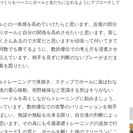
づくりをベースにボールと友だちになれるようにアプローチして
ールとの一体感を高めていけたらと思います。反復の部分
りボールと自分の関係を高めさせたいと思います。新し
くさんあるので大変だと思いますが頑張って付いてきて
同数でも勝てるように、数的優位での考え方を浸透させ
伝えています。相手を見ずに判断のないプレーがまだま
着を図りたい。
ブルトレーニングで体捌き、ステップでボールに遊ばれな
後の重心移動、視野確保など意識する所はキリがない
ハードルを高くしながらトレーニングに励みましょう。
を行っています。数的優位での攻撃のバリエーションを相手
ほしい。無謀や無駄を出来る限り、自分達の判断によっ
思います。その為にも今週基礎トレーニングの追加で行
ンタード】の質と、ボールを離した後のフリーランにこ