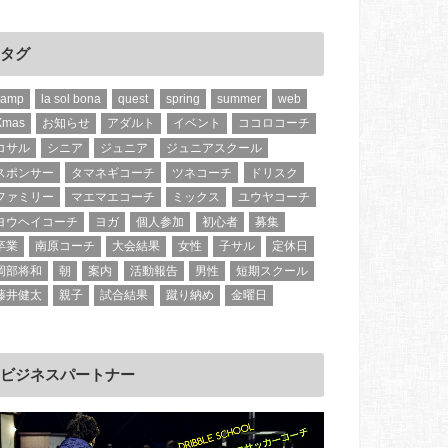
タグ
camp
la sol bona
quest
spring
summer
web
Xmas
お知らせ
アダルト
イベント
ココロコーチ
コサル
シニア
ジュニア
ジュニアスクール
スポンサー
タマネギコーチ
ツネコーチ
ドリスク
ファミリー
マエマエコーチ
ミックス
ユウヤコーチ
ヨウヘイコーチ
ヨガ
個人参加
初心者
募集
卒業
南原コーチ
大会結果
女性
子サル
定休日
岡部将和
朝
案内
活動報告
男性
短期スクール
藤井健太
親子
試合結果
蹴り納め
金曜日
ビジネスパートナー