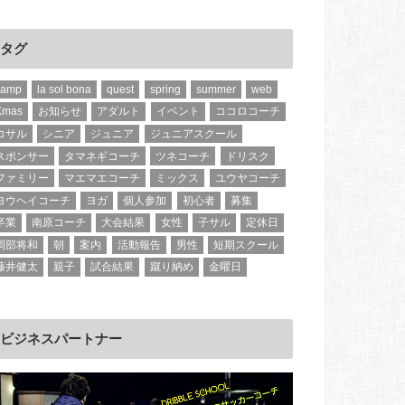
タグ
camp
la sol bona
quest
spring
summer
web
Xmas
お知らせ
アダルト
イベント
ココロコーチ
コサル
シニア
ジュニア
ジュニアスクール
スポンサー
タマネギコーチ
ツネコーチ
ドリスク
ファミリー
マエマエコーチ
ミックス
ユウヤコーチ
ヨウヘイコーチ
ヨガ
個人参加
初心者
募集
卒業
南原コーチ
大会結果
女性
子サル
定休日
岡部将和
朝
案内
活動報告
男性
短期スクール
藤井健太
親子
試合結果
蹴り納め
金曜日
ビジネスパートナー