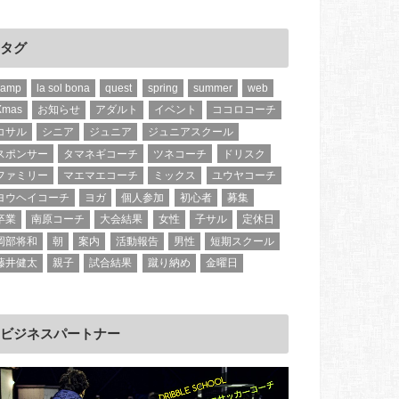
タグ
camp
la sol bona
quest
spring
summer
web
Xmas
お知らせ
アダルト
イベント
ココロコーチ
コサル
シニア
ジュニア
ジュニアスクール
スポンサー
タマネギコーチ
ツネコーチ
ドリスク
ファミリー
マエマエコーチ
ミックス
ユウヤコーチ
ヨウヘイコーチ
ヨガ
個人参加
初心者
募集
卒業
南原コーチ
大会結果
女性
子サル
定休日
岡部将和
朝
案内
活動報告
男性
短期スクール
藤井健太
親子
試合結果
蹴り納め
金曜日
ビジネスパートナー