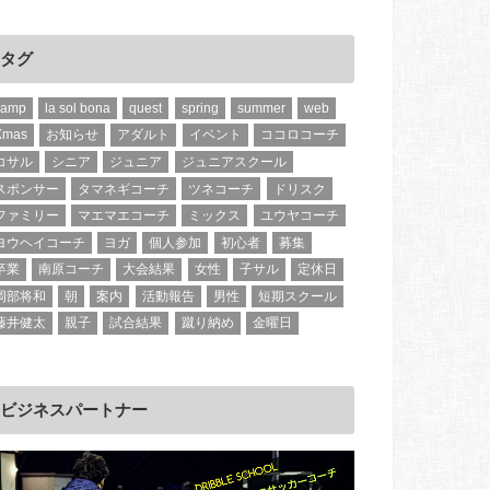
タグ
camp
la sol bona
quest
spring
summer
web
Xmas
お知らせ
アダルト
イベント
ココロコーチ
コサル
シニア
ジュニア
ジュニアスクール
スポンサー
タマネギコーチ
ツネコーチ
ドリスク
ファミリー
マエマエコーチ
ミックス
ユウヤコーチ
ヨウヘイコーチ
ヨガ
個人参加
初心者
募集
卒業
南原コーチ
大会結果
女性
子サル
定休日
岡部将和
朝
案内
活動報告
男性
短期スクール
藤井健太
親子
試合結果
蹴り納め
金曜日
ビジネスパートナー