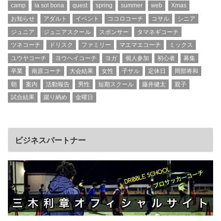
camp
la sol bona
quest
spring
summer
web
Xmas
お知らせ
アダルト
イベント
ココロコーチ
コサル
シニア
ジュニア
ジュニアスクール
スポンサー
タマネギコーチ
ツネコーチ
ドリスク
ファミリー
マエマエコーチ
ミックス
ユウヤコーチ
ヨウヘイコーチ
ヨガ
個人参加
初心者
募集
卒業
南原コーチ
大会結果
女性
子サル
定休日
岡部将和
朝
案内
活動報告
男性
短期スクール
藤井健太
親子
試合結果
蹴り納め
金曜日
ビジネスパートナー