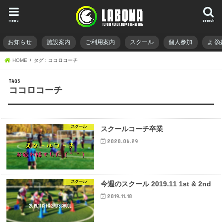
menu
search
お知らせ
施設案内
ご利用案内
スクール
個人参加
よく
HOME
タグ : ココロコーチ
ココロコーチ
スクール
スクールコーチ卒業
2020.06.29
スクール
今週のスクール 2019.11 1st & 2nd
2019.11.18