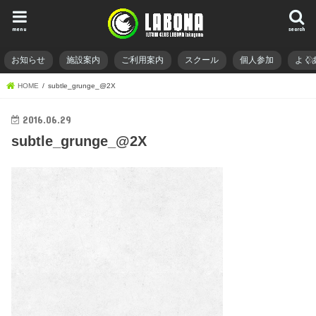
menu
search
お知らせ
施設案内
ご利用案内
スクール
個人参加
よく
HOME
subtle_grunge_@2X
2016.06.29
subtle_grunge_@2X