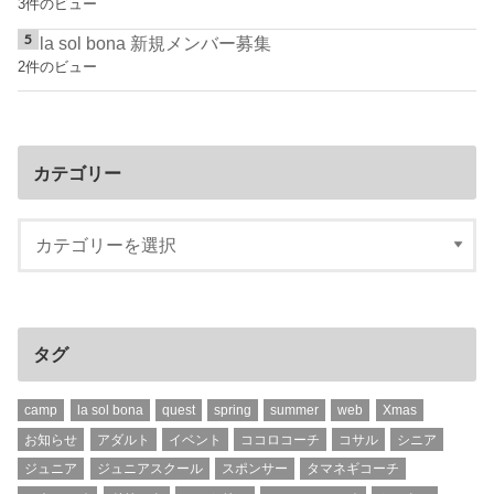
3件のビュー
la sol bona 新規メンバー募集
2件のビュー
カテゴリー
タグ
camp
la sol bona
quest
spring
summer
web
Xmas
お知らせ
アダルト
イベント
ココロコーチ
コサル
シニア
ジュニア
ジュニアスクール
スポンサー
タマネギコーチ