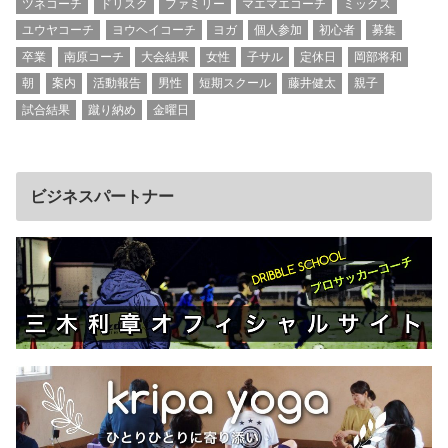
ツネコーチ
ドリスク
ファミリー
マエマエコーチ
ミックス
ユウヤコーチ
ヨウヘイコーチ
ヨガ
個人参加
初心者
募集
卒業
南原コーチ
大会結果
女性
子サル
定休日
岡部将和
朝
案内
活動報告
男性
短期スクール
藤井健太
親子
試合結果
蹴り納め
金曜日
ビジネスパートナー