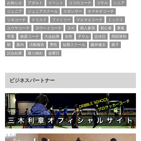
お知らせ
アダルト
イベント
ココロコーチ
コサル
シニア
ジュニア
ジュニアスクール
スポンサー
タマネギコーチ
ツネコーチ
ドリスク
ファミリー
マエマエコーチ
ミックス
ユウヤコーチ
ヨウヘイコーチ
ヨガ
個人参加
初心者
募集
卒業
南原コーチ
大会結果
女性
子サル
定休日
岡部将和
朝
案内
活動報告
男性
短期スクール
藤井健太
親子
試合結果
蹴り納め
金曜日
ビジネスパートナー