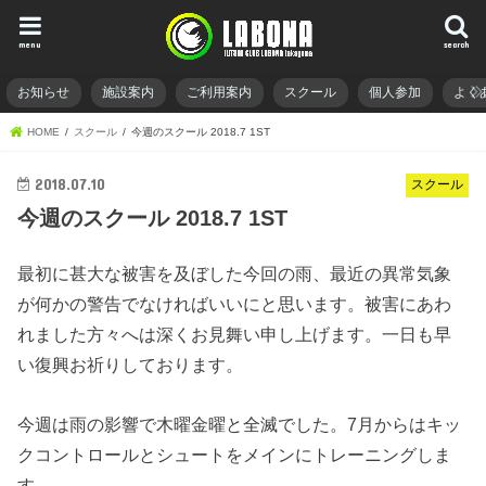
menu
search
お知らせ
施設案内
ご利用案内
スクール
個人参加
よく
HOME
スクール
今週のスクール 2018.7 1ST
2018.07.10
スクール
今週のスクール 2018.7 1ST
最初に甚大な被害を及ぼした今回の雨、最近の異常気象
が何かの警告でなければいいにと思います。被害にあわ
れました方々へは深くお見舞い申し上げます。一日も早
い復興お祈りしております。
今週は雨の影響で木曜金曜と全滅でした。7月からはキッ
クコントロールとシュートをメインにトレーニングしま
す。