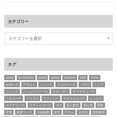
カテゴリー
タグ
camp
la sol bona
quest
spring
summer
web
Xmas
お知らせ
アダルト
イベント
ココロコーチ
コサル
シニア
ジュニア
ジュニアスクール
スポンサー
タマネギコーチ
ツネコーチ
ドリスク
ファミリー
マエマエコーチ
ミックス
ユウヤコーチ
ヨウヘイコーチ
ヨガ
個人参加
初心者
募集
卒業
南原コーチ
大会結果
女性
子サル
定休日
岡部将和