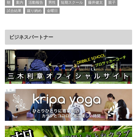
朝
案内
活動報告
男性
短期スクール
藤井健太
親子
試合結果
蹴り納め
金曜日
ビジネスパートナー