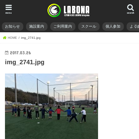
menu
search
お知らせ
施設案内
ご利用案内
スクール
個人参加
よく
HOME
img_2741.jpg
2017.03.26
img_2741.jpg