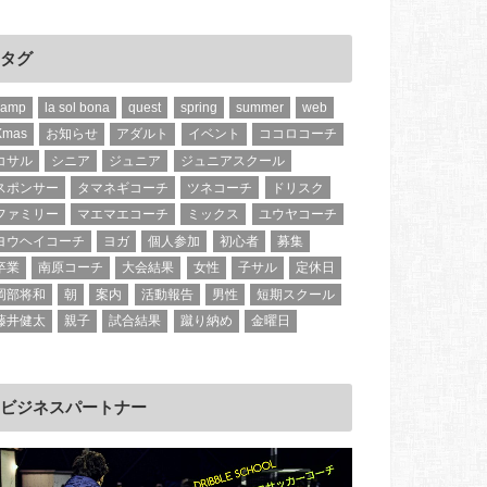
タグ
camp
la sol bona
quest
spring
summer
web
Xmas
お知らせ
アダルト
イベント
ココロコーチ
コサル
シニア
ジュニア
ジュニアスクール
スポンサー
タマネギコーチ
ツネコーチ
ドリスク
ファミリー
マエマエコーチ
ミックス
ユウヤコーチ
ヨウヘイコーチ
ヨガ
個人参加
初心者
募集
卒業
南原コーチ
大会結果
女性
子サル
定休日
岡部将和
朝
案内
活動報告
男性
短期スクール
藤井健太
親子
試合結果
蹴り納め
金曜日
ビジネスパートナー