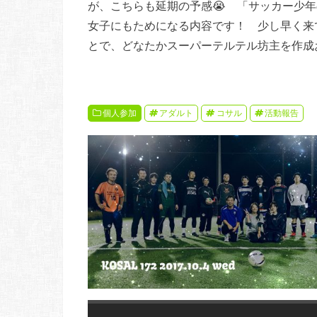
が、こちらも延期の予感😭 「サッカー少
女子にもためになる内容です！ 少し早く来
とで、どなたかスーパーテルテル坊主を作成
個人参加
アダルト
コサル
活動報告