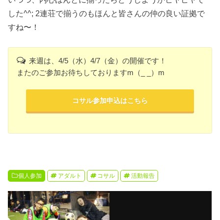
した^^; 2連荘で揃うのもほんと皆さんの仲の良い証拠で
すね〜！
来週は、4/5（水）4/7（金）の開催です！
またのご参加お待ちしておりますm（_ _）m
コサル参加申込はこちら
個人参加
アダルト
コサル
活動報告