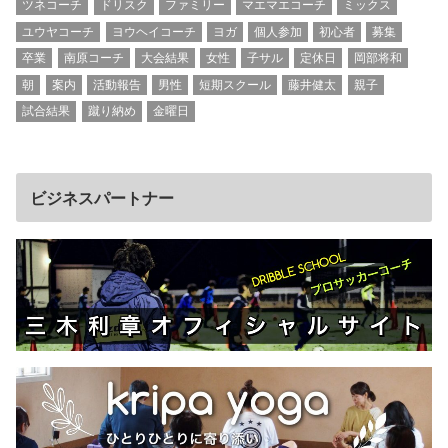
ツネコーチ
ドリスク
ファミリー
マエマエコーチ
ミックス
ユウヤコーチ
ヨウヘイコーチ
ヨガ
個人参加
初心者
募集
卒業
南原コーチ
大会結果
女性
子サル
定休日
岡部将和
朝
案内
活動報告
男性
短期スクール
藤井健太
親子
試合結果
蹴り納め
金曜日
ビジネスパートナー