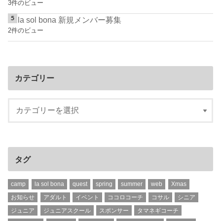
3件のビュー
la sol bona 新規メンバー募集
2件のビュー
カテゴリー
タグ
camp
la sol bona
quest
spring
summer
web
Xmas
お知らせ
アダルト
イベント
ココロコーチ
コサル
シニア
ジュニア
ジュニアスクール
スポンサー
タマネギコーチ