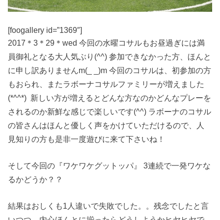
[foogallery id=”1369″]
2017＊3＊29＊wed 今回の水曜コサルもお昼過ぎには満
員御礼となる大人気ぶり(^^) 参加できなかった方、ほんと
に申し訳ありませんm(_ _)m 今回のコサルは、初参加の方
もおられ、またラボーナコサルファミリーが増えました
(*^^*) 新しい方が増えるとどんな方なのかどんなプレーを
されるのか新鮮な感じで楽しいです(^^) ラボーナのコサル
の皆さんはほんと優しく声をかけていただけるので、人
見知りの方も是非一度遊びに来て下さいね！
そして今回の『ワケワケグットッパ』 3連続で一発ワケな
るかどうか？？
結果はおしくも1人違いで失敗でした。。残念でしたと言
いつつ、内心ほんとに揃ったらどうしようかヒヤヒヤで