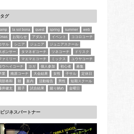
タグ
camp
la sol bona
quest
spring
summer
web
Xmas
お知らせ
アダルト
イベント
ココロコーチ
コサル
シニア
ジュニア
ジュニアスクール
スポンサー
タマネギコーチ
ツネコーチ
ドリスク
ファミリー
マエマエコーチ
ミックス
ユウヤコーチ
ヨウヘイコーチ
ヨガ
個人参加
初心者
募集
卒業
南原コーチ
大会結果
女性
子サル
定休日
岡部将和
朝
案内
活動報告
男性
短期スクール
藤井健太
親子
試合結果
蹴り納め
金曜日
ビジネスパートナー