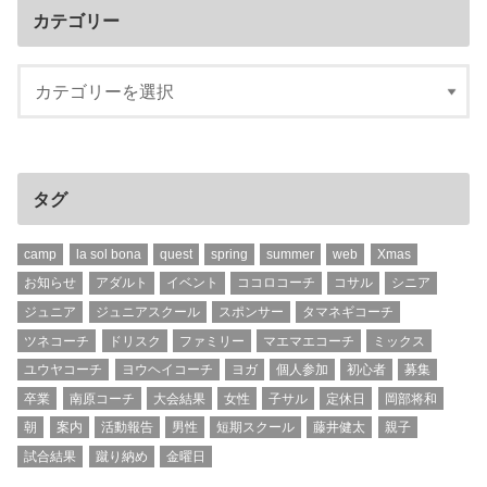
カテゴリー
タグ
camp
la sol bona
quest
spring
summer
web
Xmas
お知らせ
アダルト
イベント
ココロコーチ
コサル
シニア
ジュニア
ジュニアスクール
スポンサー
タマネギコーチ
ツネコーチ
ドリスク
ファミリー
マエマエコーチ
ミックス
ユウヤコーチ
ヨウヘイコーチ
ヨガ
個人参加
初心者
募集
卒業
南原コーチ
大会結果
女性
子サル
定休日
岡部将和
朝
案内
活動報告
男性
短期スクール
藤井健太
親子
試合結果
蹴り納め
金曜日