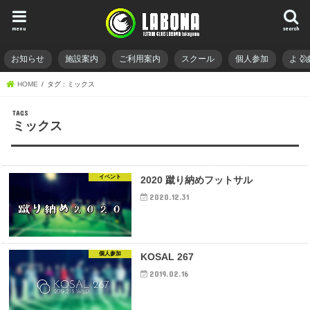
menu
search
お知らせ
施設案内
ご利用案内
スクール
個人参加
よく
HOME
タグ : ミックス
ミックス
イベント
2020 蹴り納めフットサル
2020.12.31
個人参加
KOSAL 267
2019.02.16